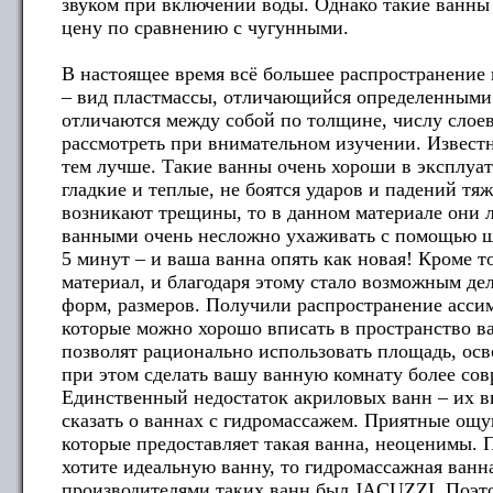
звуком при включении воды. Однако такие ванны
цену по сравнению с чугунными.
В настоящее время всё большее распространение
– вид пластмассы, отличающийся определенными
отличаются между собой по толщине, числу слое
рассмотреть при внимательном изучении. Известн
тем лучше. Такие ванны очень хороши в эксплуа
гладкие и теплые, не боятся ударов и падений тя
возникают трещины, то в данном материале они л
ванными очень несложно ухаживать с помощью ш
5 минут – и ваша ванна опять как новая! Кроме т
материал, и благодаря этому стало возможным д
форм, размеров. Получили распространение асси
которые можно хорошо вписать в пространство в
позволят рационально использовать площадь, осв
при этом сделать вашу ванную комнату более со
Единственный недостаток акриловых ванн – их в
сказать о ваннах с гидромассажем. Приятные ощу
которые предоставляет такая ванна, неоценимы. 
хотите идеальную ванну, то гидромассажная ванн
производителями таких ванн был JACUZZI. Поэт