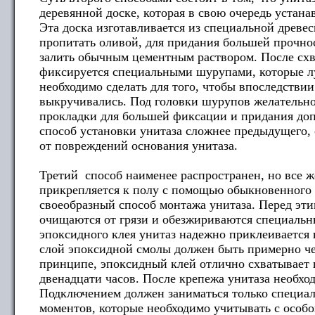
деревянной доске, которая в свою очередь устана
Эта доска изготавливается из специальной древе
пропитать оливой, для придания большей прочно
залить обычным цементным раствором. После схв
фиксируется специальными шурупами, которые лу
необходимо сделать для того, чтобы впоследстви
выкручивались. Под головки шурупов желательн
прокладки для большей фиксации и придания до
способ установки унитаза сложнее предыдущего, 
от повреждений основания унитаза.
Третий способ наименее распространен, но все ж
прикрепляется к полу с помощью обыкновенного 
своеобразный способ монтажа унитаза. Перед эт
очищаются от грязи и обезжириваются специаль
эпоксидного клея унитаз надежно приклеивается к
слой эпоксидной смолы должен быть примерно че
принципе, эпоксидный клей отлично схватывает п
двенадцати часов. После крепежа унитаза необхо
Подключением должен заниматься только специали
моментов, которые необходимо учитывать с особ