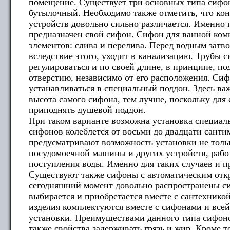
помещение. Существует три основных типа сифо
бутылочный. Необходимо также отметить, что ко
устройств довольно сильно различается. Именно 
предназначен свой сифон. Сифон для ванной ком
элементов: слива и перелива. Перед водным затв
вследствие этого, уходит в канализацию. Трубы 
регулироваться и по своей длине, в принципе, п
отверстию, независимо от его расположения. Си
устанавливаться в специальный поддон. Здесь ва
высота самого сифона, тем лучше, поскольку для
приподнять душевой поддон.
При таком варианте возможна установка специал
сифонов колеблется от восьми до двадцати сант
предусматривают возможность установки не тольк
посудомоечной машины и других устройств, раб
поступления воды. Именно для таких случаев и п
Существуют также сифоны с автоматическим отк
сегодняшний момент довольно распространены с
выбирается и приобретается вместе с сантехнико
изделия комплектуются вместе с сифонами и всей
установки. Преимуществами данного типа сифонов
также свойства задерживать грязь и жир. Кроме т