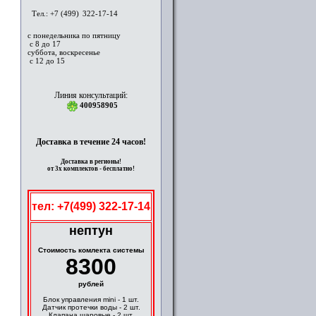
Тел.: +7 (499)
322-17-14
с понедельника по пятницу
с 8 до 17
суббота, воскресенье
с 12 до 15
Линия консультаций:
400958905
Доставка в течение 24 часов!
Доставка в регионы!
от 3х комплектов - бесплатно!
тел: +7(499) 322-17-14
нептун
Cтоимость комлекта системы
8300
рублей
Блок управления mini - 1 шт.
Датчик протечки воды - 2 шт.
Клапана шаровые - 2 шт.