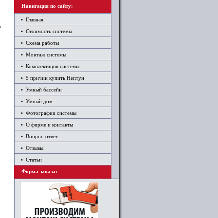
Навигация по сайту:
•
Главная
а
•
Стоимость системы
•
Схема работы
•
Монтаж системы
•
Комплектация системы
•
5 причин купить Нептун
•
Умный бассейн
•
Умный дом
•
Фотографии системы
•
О фирме и контакты
•
Вопрос-ответ
•
Отзывы
•
Статьи
Форма заказа: